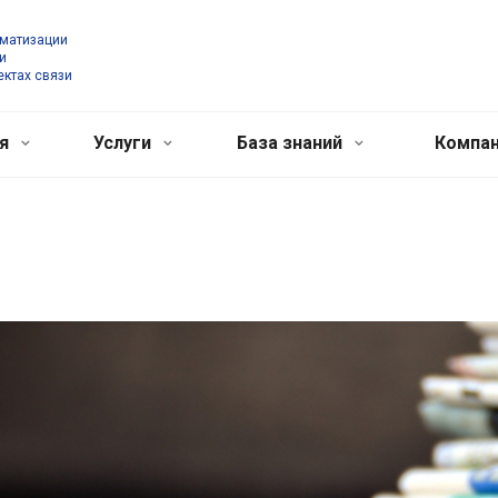
оматизации
и
ектах связи
ия
Услуги
База знаний
Компа