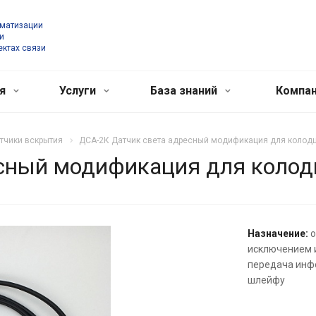
оматизации
и
ектах связи
ия
Услуги
База знаний
Компа
тчики вскрытия
ДСА-2К Датчик света адресный модификация для колод
есный модификация для колод
Назначение:
о
исключением и
передача инф
шлейфу