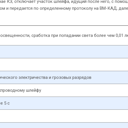
учае КЗ, отключает участок шлейфа, идущий после него, с пом
ом и передается по определенному протоколу на ВМ-КАД, дале
освещенности, сработка при попадании света более чем 0,01 л
ического электричества и грозовых разрядов
хпроводному шлейфу
е 5 с