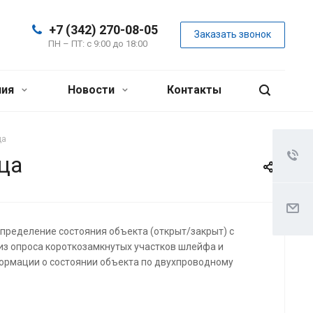
+7 (342) 270-08-05
Заказать звонок
ПН – ПТ: с 9:00 до 18:00
ния
Новости
Контакты
ца
ца
пределение состояния объекта (открыт/закрыт) с
з опроса короткозамкнутых участков шлейфа и
ормации о состоянии объекта по двухпроводному