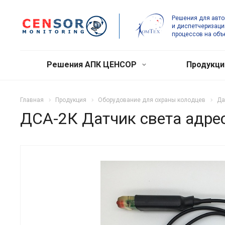
Решения для авт
и диспетчеризаци
процессов на объ
Решения АПК ЦЕНСОР
Продукц
Главная
Продукция
Оборудование для охраны колодцев
Да
ДСА-2К Датчик света адр