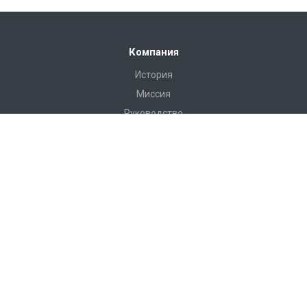
Компания
История
Миссия
Руководство
Сертификаты
Реквизиты
Наши клиенты
Отзывы
Продукция
Устройства мониторинга
Контроль микроклимата
Контроль электропитания
Мониторинг ДГУ